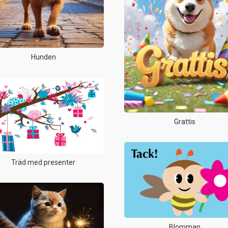
Hunden
Grattis
Träd med presenter
Blomman