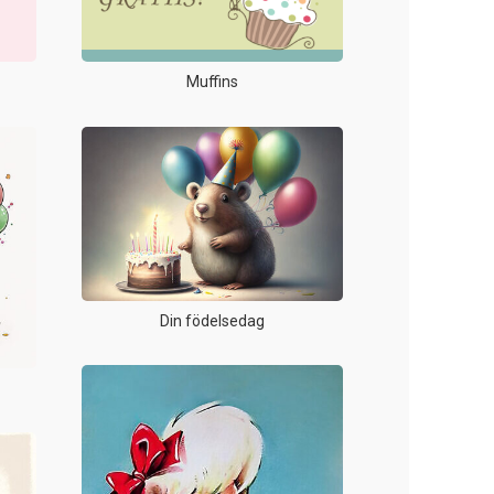
Muffins
Din födelsedag