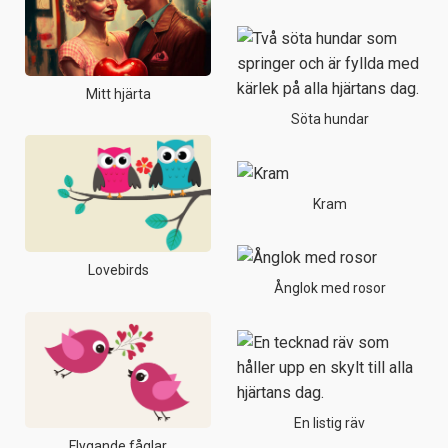
Mitt hjärta
Söta hundar
Kram
Lovebirds
Ånglok med rosor
En listig räv
Flygande fåglar