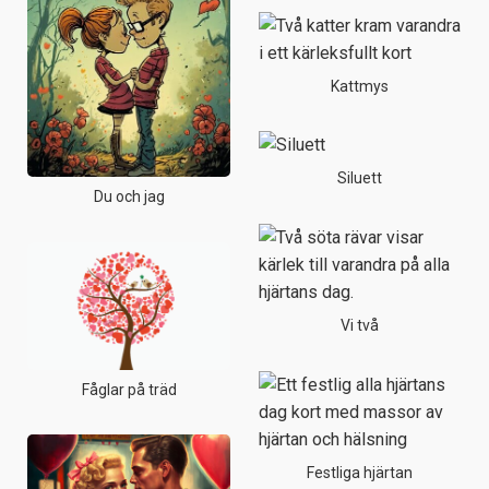
Kattmys
Siluett
Du och jag
Vi två
Fåglar på träd
Festliga hjärtan