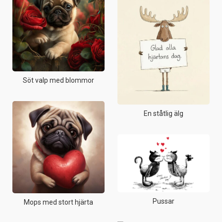
Söt valp med blommor
En ståtlig älg
Pussar
Mops med stort hjärta