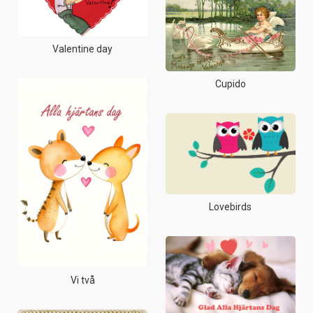
Valentine day
Cupido
Lovebirds
Vi två