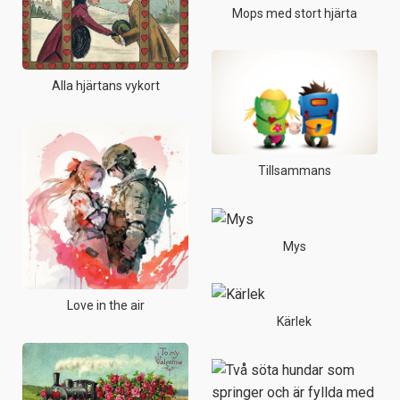
Mops med stort hjärta
Alla hjärtans vykort
Tillsammans
Mys
Love in the air
Kärlek