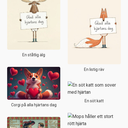
En ståtlig älg
En listig räv
En söt katt
Corgi på alla hjärtans dag