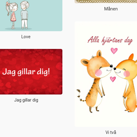
Månen
Love
Jag gillar dig
Vi två