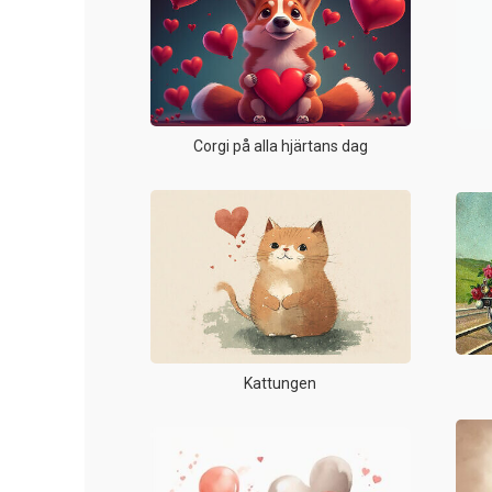
Corgi på alla hjärtans dag
Kattungen