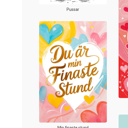
Pussar
Min finaste stund