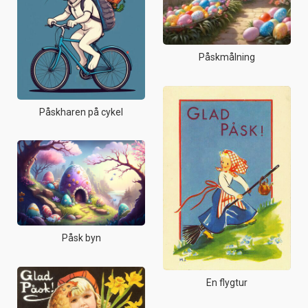
Påskmålning
Påskharen på cykel
Påsk byn
En flygtur