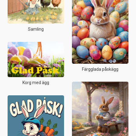
Samling
Färgglada påskägg
Korg med ägg